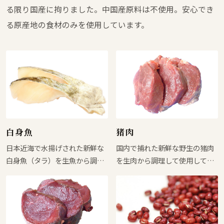
る限り国産に拘りました。中国産原料は不使用。安心でき
る原産地の食材のみを使用しています。
白身魚
猪肉
日本近海で水揚げされた新鮮な
国内で捕れた新鮮な野生の猪肉
白身魚（タラ）を生魚から調理
を生肉から調理して使用してい
して使用しています。白身魚は
ます。猪肉は、良質なタンパク
良質なタンパク質を多く含み、
質やビタミンB群を豊富に含ん
カリウムやカルシウム、リン等
でおり、野生動物であるため抗
のミネラルをバランスよく含ん
生物質やホルモン剤の残留リス
でいる低アレルゲンの食材で
クがない低アレルゲン食材で