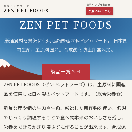
無料サンプルも配布中
国産ドッグフード
ZEN PET FOODS
ご購入はこちら
ZEN PET FOODS
国産ドッグフード
厳選食材を贅沢に使用した国産プレミアムフード。
日本国
国産ドッグフード
内生産、主原料国産。合成酸化防止剤無添加。
製品一覧へ
ZEN PET FOODS（ゼン ペットフーズ）は、主原料に国産
品を使用した日本製のペットフードです。（総合栄養食）
新鮮な鹿や猪の生肉や生魚、厳選した農作物を使い、低温
でじっくり調理することで食べ物本来のおいしさを残し、
栄養をできるかぎり壊さずに作ることが出来ます。合成保