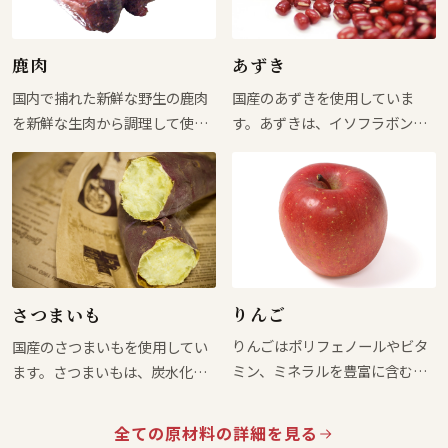
す。
す。 ZENに使用されている猪肉
は、保健所より食肉処理業の営
鹿肉
あずき
業許可を受けている衛生的に管
国内で捕れた新鮮な野生の鹿肉
国産のあずきを使用していま
理された食肉工場で処理されて
を新鮮な生肉から調理して使用
す。あずきは、イソフラボンや
いますので、品質や安全性につ
しています。鹿肉は、良質なタ
フラボノイド類を始めとした各
いてもご安心頂ければと思いま
ンパク質を豊富に含んでおり、
種ポリフェノール、ビタミン、
す。 猪肉の原産地は、千葉県、
野生動物であるため抗生物質や
ミネラル等を豊富に含みます。
神奈川県、奈良県、広島県、愛
ホルモン剤の残留リスクがない
あずきの特徴的な成分であるサ
媛県、長崎県及び熊本県になり
低アレルゲン食材です。陸上動
ポニンは、腎臓や尿路の健康維
ます。
物には珍しく、皮膚の健康維持
持に役立ちます。あずきは邪を
に役立つオメガ3脂肪酸の一種で
祓うという赤い色を持つことか
りんご
さつまいも
あるDHAや、オメガ6脂肪酸の
ら、古来より神事・祭事等に利
りんごはポリフェノールやビタ
国産のさつまいもを使用してい
ガンマリノレン酸を含んでいま
用されてきた日本で馴染みの深
ミン、ミネラルを豊富に含む果
ます。さつまいもは、炭水化物
す。 ZENに使用されている鹿肉
い食物です。
物です。英国では「一日一個の
の供給源になります。その他に
は、保健所より食肉処理業の営
リンゴは医者を遠ざける」と言
も食物繊維やカリウムを始めと
業許可を受けている衛生的に管
全ての原材料の詳細を見る
われており、リンゴ特有の成分
したミネラル、ビタミン等を豊
理された食肉工場で処理されて