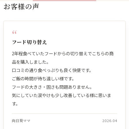
お客様の声
であるアップルペクチンは、良
富に含み、ヤラピンというさつ
いますので、品質や安全性につ
好な腸内環境の維持に役立ちま
まいも特有の成分は胃腸の健康
いてもご安心頂ければと思いま
す。ポリフェノール等が豊富に
維持に役立ちます。クロロゲン
す。 鹿肉の原産地は、北海道
含まれる皮ごと使用していま
酸を始めとしたポリフェノール
（エゾシカ）、岩手県、埼玉
“
す。
も含まれています。
県、千葉県、神奈川県、静岡
フード切り替え
県、長野県、三重県、奈良県、
鳥取県、広島県、長崎県及び鹿
2年程食べていたフードからの切り替えでこちらの商
児島県になります。
品を購入しました。
口コミの通り食べっぷりも良く快便です。
ご飯の時間が待ち遠しい様です。
フードの大きさ・固さも問題ありません。
気にしていた涙やけも少し改善している様に思いま
す。
向日葵ママ
2026.04