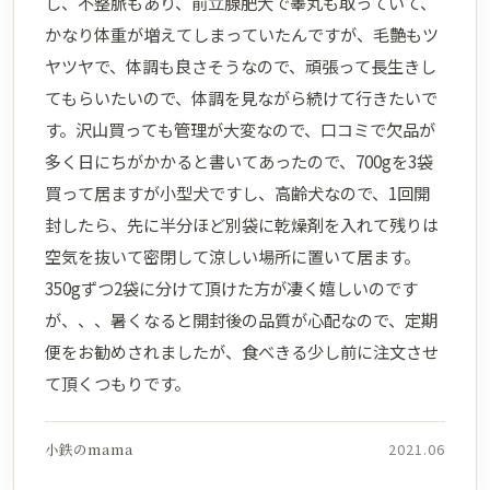
し、不整脈もあり、前立腺肥大で睾丸も取っていて、
かなり体重が増えてしまっていたんですが、毛艶もツ
ヤツヤで、体調も良さそうなので、頑張って長生きし
てもらいたいので、体調を見ながら続けて行きたいで
す。沢山買っても管理が大変なので、口コミで欠品が
多く日にちがかかると書いてあったので、700gを3袋
買って居ますが小型犬ですし、高齢犬なので、1回開
封したら、先に半分ほど別袋に乾燥剤を入れて残りは
空気を抜いて密閉して涼しい場所に置いて居ます。
350gずつ2袋に分けて頂けた方が凄く嬉しいのです
が、、、暑くなると開封後の品質が心配なので、定期
便をお勧めされましたが、食べきる少し前に注文させ
て頂くつもりです。
小鉄のmama
2021.06