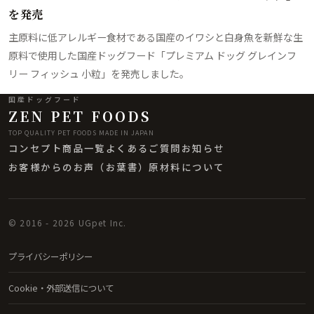
を発売
主原料に低アレルギー食材である国産のイワシと白身魚を新鮮な生
原料で使用した国産ドッグフード「プレミアム ドッグ グレインフ
リー フィッシュ 小粒」を発売しました。
国産ドッグフード
ZEN PET FOODS
TOP QUALITY PET FOODS MADE IN JAPAN
コンセプト
商品一覧
よくあるご質問
お知らせ
お客様からのお声（お葉書）
原材料について
© 2016 - 2026 UGpet Inc.
プライバシーポリシー
Cookie・外部送信について