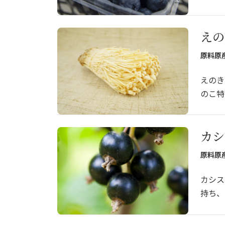
えの
原料原
えのき
のこ特
カシ
原料原
カシス
持ち、