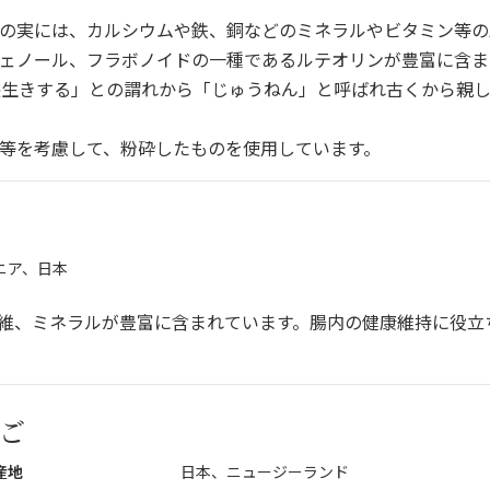
の実には、カルシウムや鉄、銅などのミネラルやビタミン等の
ェノール、フラボノイドの一種であるルテオリンが豊富に含ま
長生きする」との謂れから「じゅうねん」と呼ばれ古くから親
等を考慮して、粉砕したものを使用しています。
ニア、日本
維、ミネラルが豊富に含まれています。腸内の健康維持に役立
ご
産地
日本、ニュージーランド