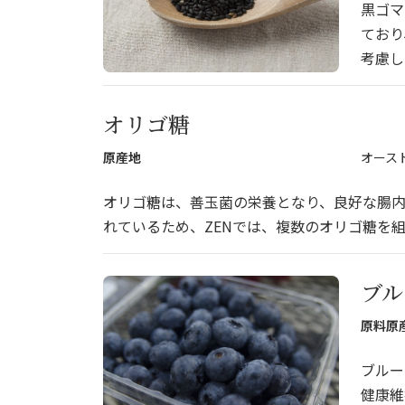
黒ゴマ
ており
考慮し
オリゴ糖
原産地
オース
オリゴ糖は、善玉菌の栄養となり、良好な腸
れているため、ZENでは、複数のオリゴ糖を
ブル
原料原
ブルー
健康維