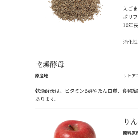
えごま
ポリフ
10年
消化性
乾燥酵母
原産地
リトア
乾燥酵母は、ビタミンB群やたん白質、食物繊
あります。
りん
原料原