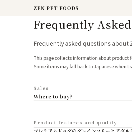
ZEN PET FOODS
Frequently Asked
Frequently asked questions about
This page collects information about product f
Some items may fall back to Japanese when tran
Sales
Where to buy?
Product features and quality
プレミアムドッグのグレインフリーとアダル