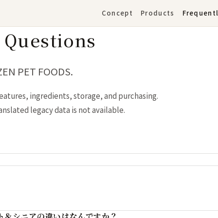
Concept
Products
Frequent
 Questions
 ZEN PET FOODS.
eatures, ingredients, storage, and purchasing.
slated legacy data is not available.
ト＆シニアの違いはなんですか？