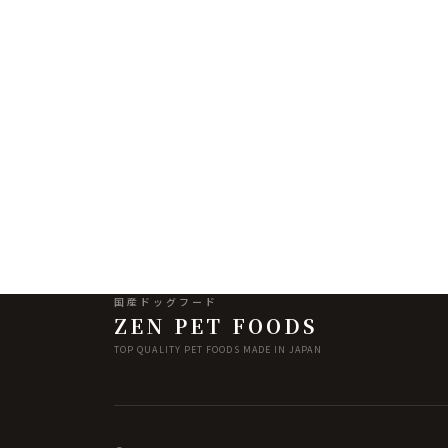
国産ドッグフード
ZEN PET FOODS
TOP QUALITY PET FOODS MADE IN JAPAN